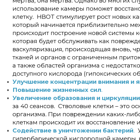
мертва, она мертва. Однако во многих с
использование камеры поможет восстан
клетку. HBOT стимулирует рост новых ка
который начинается приблизительно межд
происходит построение новой системы 
которая будет обслуживать как поврежде
васкуляризация, происходящая вновь, ч
тканей и органов с ограниченным прито
а также областей организма с недостат
доступного кислорода (гипоксических об
Улучшение концентрации внимания и 
Повышение жизненных сил
.
Увеличение образования и циркуляции
за 40 сеансов. Стволовые клетки – это 
организма. При повреждении каких-либо
клеткам происходит их восстановление и
Содействие в уничтожении бактерий
.
У
гипербарической кислородной камеры, 