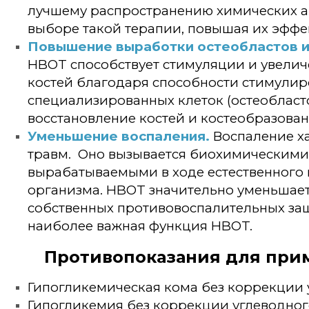
лучшему распространению химических аг
выборе такой терапии, повышая их эффе
Повышение выработки остеобластов и
HBOT способствует стимуляции и увели
костей благодаря способности стимулир
специализированных клеток (остеобласто
восстановление костей и костеобразован
Уменьшение воспаления.
Воспаление х
травм. Оно вызывается биохимическими
вырабатываемыми в ходе естественного 
организма. HBOT значительно уменьшает
собственных противовоспалительных защ
наиболее важная функция HBOT.
Противопоказания для при
Гипогликемическая кома без коррекции 
Гипогликемия без коррекции углеводног