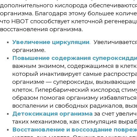
дополнительного кислорода обеспечиваютс
организма. Благодаря этому большее количе
что HBOT способствует клеточной регенерац
восстановления организма.
Увеличение циркуляции
.
Увеличивается
организме.
Повышение содержания супероксиддис
важным энзимом, содержащимся в клетка
который инактивирует самые распростр
организме — супероксиды, вызывающие
клеток. Гипербарический кислород стим
образом помогая организму избавляться
воспалении и свободных радикалов, вы
Детоксикация организма
за счет увел
таких механизмов, как стимуляция выра
Восстановление и воссоздание повре