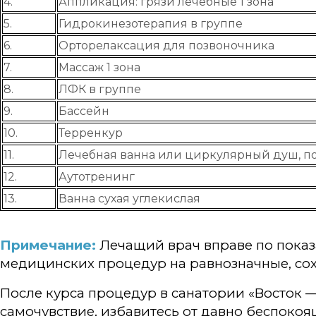
4.
Аппликация: грязи лечебные 1 зона
5.
Гидрокинезотерапия в группе
6.
Орторелаксация для позвоночника
7.
Массаж 1 зона
8.
ЛФК в группе
9.
Бассейн
10.
Терренкур
11.
Лечебная ванна или циркулярный душ, п
12.
Аутотренинг
13.
Ванна сухая углекислая
Примечание:
Лечащий врач вправе по пока
медицинских процедур на равнозначные, сох
После курса процедур в санатории «Восток —
самочувствие, избавитесь от давно беспоко