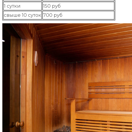
1 сутки
150 руб
свыше 10 суток
700 руб