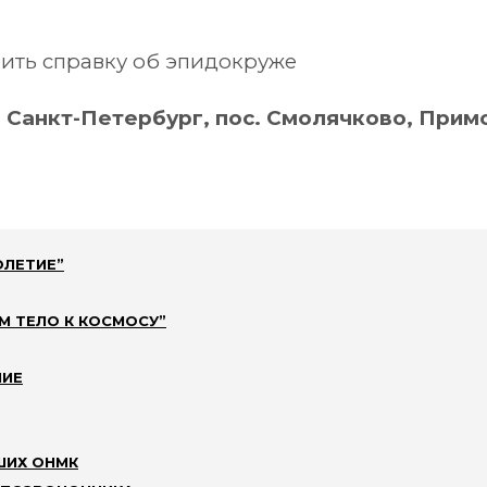
ить справку об эпидокруже
 Санкт-Петербург, пос. Смолячково, Примо
ОЛЕТИЕ”
М ТЕЛО К КОСМОСУ”
НИЕ
ШИХ ОНМК