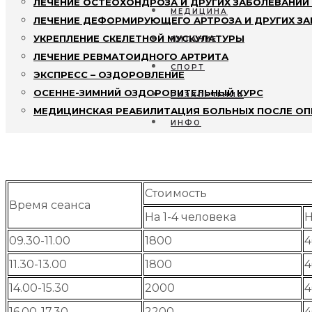
ЛЕЧЕНИЕ ОСТЕОХОНДРОЗА И ДРУГИХ ЗАБОЛЕВАНИЙ
МЕДИЦИНА
ЛЕЧЕНИЕ ДЕФОРМИРУЮЩЕГО АРТРОЗА И ДРУГИХ З
УКРЕПЛЕНИЕ СКЕЛЕТНОЙ МУСКУЛАТУРЫ
ПИТАНИЕ
ЛЕЧЕНИЕ РЕВМАТОИДНОГО АРТРИТА
СПОРТ
ПАРНАЯ НА 4 ЧЕЛ. К
ЭКСПРЕСС – ОЗДОРОВЛЕНИЕ
ОСЕННЕ-ЗИМНИЙ ОЗДОРОВИТЕЛЬНЫЙ КУРС
РАЗВЛЕЧЕНИЯ
Стоимость сеанса, руб.
МЕДИЦИНСКАЯ РЕАБИЛИТАЦИЯ БОЛЬНЫХ ПОСЛЕ ОП
ИНФО
Стоимость
Время сеанса
На 1-4 человека
Н
09.30-11.00
1800
4
11.30-13.00
1800
4
14.00-15.30
2000
4
16.00-17.30
2200
4