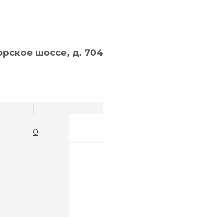
рское шоссе, д. 704
0
ем