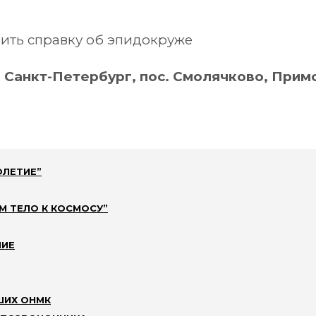
ить справку об эпидокруже
 Санкт-Петербург, пос. Смолячково, Примо
ОЛЕТИЕ”
М ТЕЛО К КОСМОСУ”
НИЕ
ий вечер с участи
ШИХ ОНМК