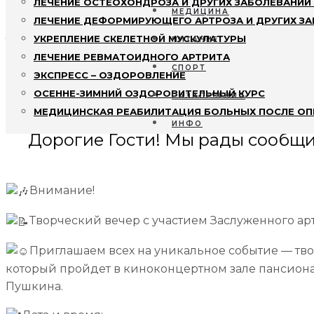
ЛЕЧЕНИЕ ОСТЕОХОНДРОЗА И ДРУГИХ ЗАБОЛЕВАНИЙ
МЕДИЦИНА
Заслуженного арт
ЛЕЧЕНИЕ ДЕФОРМИРУЮЩЕГО АРТРОЗА И ДРУГИХ З
УКРЕПЛЕНИЕ СКЕЛЕТНОЙ МУСКУЛАТУРЫ
ПИТАНИЕ
ЛЕЧЕНИЕ РЕВМАТОИДНОГО АРТРИТА
СПОРТ
ЭКСПРЕСС – ОЗДОРОВЛЕНИЕ
ОСЕННЕ-ЗИМНИЙ ОЗДОРОВИТЕЛЬНЫЙ КУРС
РАЗВЛЕЧЕНИЯ
МЕДИЦИНСКАЯ РЕАБИЛИТАЦИЯ БОЛЬНЫХ ПОСЛЕ ОП
ИНФО
Дорогие Гости! Мы рады сообщит
Внимание!
Творческий вечер с участием Заслуженного арт
Приглашаем всех на уникальное событие — тв
который пройдет в киноконцертном зале пансиона
Пушкина.