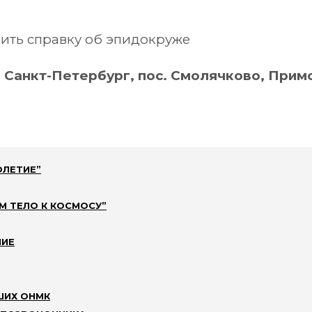
ить справку об эпидокруже
 Санкт-Петербург, пос. Смолячково, Примо
ОЛЕТИЕ”
М ТЕЛО К КОСМОСУ”
НИЕ
тевок
ШИХ ОНМК