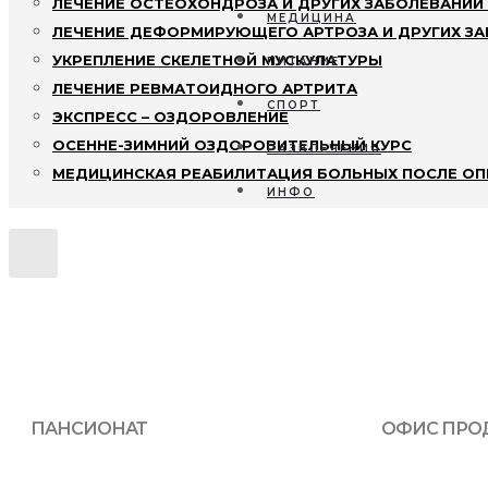
ЛЕЧЕНИЕ ОСТЕОХОНДРОЗА И ДРУГИХ ЗАБОЛЕВАНИЙ
МЕДИЦИНА
ЛЕЧЕНИЕ ДЕФОРМИРУЮЩЕГО АРТРОЗА И ДРУГИХ З
УКРЕПЛЕНИЕ СКЕЛЕТНОЙ МУСКУЛАТУРЫ
ПИТАНИЕ
ЛЕЧЕНИЕ РЕВМАТОИДНОГО АРТРИТА
СПОРТ
При отсутствии интересующего вас номер
ЭКСПРЕСС – ОЗДОРОВЛЕНИЕ
(812) 67-1000-2
ОСЕННЕ-ЗИМНИЙ ОЗДОРОВИТЕЛЬНЫЙ КУРС
РАЗВЛЕЧЕНИЯ
МЕДИЦИНСКАЯ РЕАБИЛИТАЦИЯ БОЛЬНЫХ ПОСЛЕ ОП
ИНФО
ПАНСИОНАТ
ОФИС ПРО