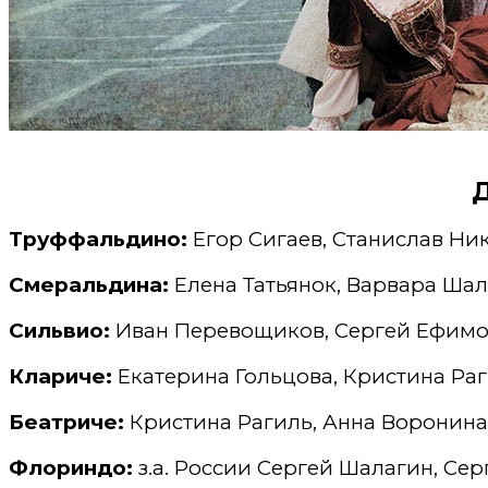
Труффальдино:
Егор Сигаев, Станислав Ни
Смеральдина:
Елена Татьянок, Варвара Ша
Сильвио:
Иван Перевощиков, Сергей Ефимо
Клариче:
Екатерина Гольцова, Кристина Раг
Беатриче:
Кристина Рагиль, Анна Воронина
Флориндо:
з.а. России Сергей Шалагин, Се