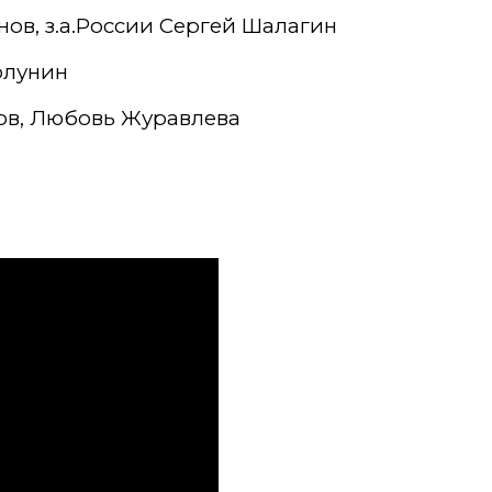
ов, з.а.России Сергей Шалагин
олунин
ов, Любовь Журавлева