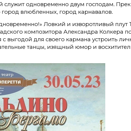
ый служит одновременно двум господам. Прек
– город влюбленных, город карнавалов.
одновременно!» Ловкий и изворотливый плут 
дского композитора Александра Колкера по
с выгодой для своего кармана устроить лично
игательные танцы, изящный юмор и восхитите