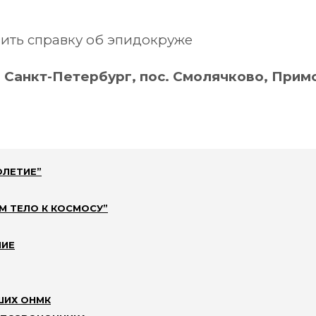
ить справку об эпидокруже
 Санкт-Петербург, пос. Смолячково, Примо
ОЛЕТИЕ”
М ТЕЛО К КОСМОСУ”
НИЕ
руффальдино из Б
ШИХ ОНМК